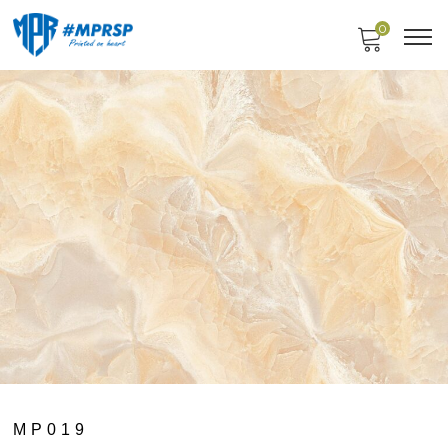
0
MP019